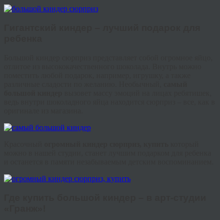
Гигантский
киндер
– лучший подарок для
ребенка
Большой
киндер
сюрприз представляет собой огромное яйцо,
отлитое из высококачественного шоколада. Внутрь можно
поместить любой подарок, например, игрушку, а также
различные сладости по желанию. Необычный,
самый
б
ольшой
киндер
вызовет массу эмоций на лицах ребятишек,
ведь внутри шоколадного яйца находится сюрприз – все, как в
оригинале из магазина.
Красочный
огромный
киндер
сюрприз, купить
который
можно в нашей студии, станет лучшим подарком для ребенка
и останется в памяти незабываемым детским воспоминанием.
Где купить большой
киндер
– в арт-студии
«
Гранж
»!