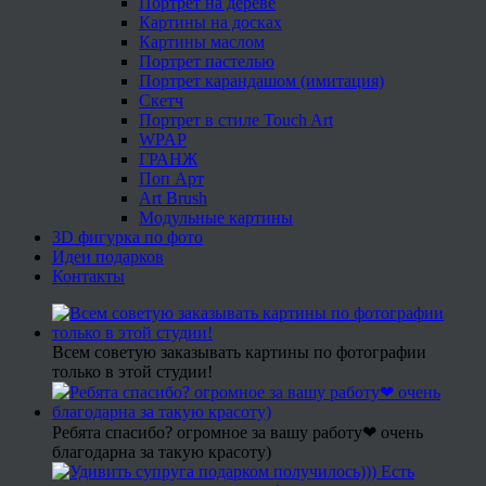
Портрет на дереве
Картины на досках
Картины маслом
Портрет пастелью
Портрет карандашом (имитация)
Скетч
Портрет в стиле Touch Art
WPAP
ГРАНЖ
Поп Арт
Art Brush
Модульные картины
3D фигурка по фото
Идеи подарков
Контакты
Всем советую заказывать картины по фотографии
только в этой студии!
Ребята спасибо? огромное за вашу работу❤ очень
благодарна за такую красоту)