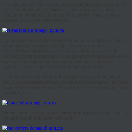
В нашей мастерской можно
гигантские
киндеры
купить
по
самым лучшим ценам. Такой подарок подходит на день
рождения, новый год, выпускной из детского сада и другие
важные даты для вашего ребенка.
По размеру яйцо может быть от 20 до 50 см и даже больше, в
зависимости от пожеланий. Дизайн его в точности
соответствует оригинальному
киндер
сюрпризу, что еще
больше усилит впечатление. О сохранности подарка можно не
переживать, ведь мы упаковываем изделие в прочную
коробку, которая гарантирует безопасную доставку.
Если вы ищете, где
большой
киндер
купить
, то вы нашли
нас. Мы предлагаем лучшие условия сотрудничества, высокое
качество исполнения и полное соответствие результата вашим
ожиданиям.
Теперь вы знаете,
где купить большой
киндер
,
чтобы сделать
лучший сюрприз вашему ребенку!