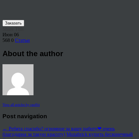
Заказать
Share This
Июн
06
568
0
Статьи
About the author
View all articles by rauffri
Post navigation
←
Ребята спасибо? огромное за вашу работу❤ очень
благодарна за такую красоту)
Mozabrick купить бесконечный