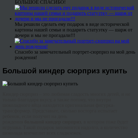
БОЛЬШОЕ СПАСИБО!
Мы решили сделать ему подарок в виде исторической
картины нашей семьи и подарить статуэтку — шарж от
дочери и мы не прогадали!!!
Спасибо за замечательный портрет-сюрприз на мой день
рождения!
Большой киндер сюрприз купить
Киндер
сюрприз – это любимая сладость многих детей, и не
только благодаря вкусу, а также потому, что внутри
шоколадного яйца находится оригинальная фигурка-
трансформер
. Представьте, сколько восторга испытает
ребенок, если получит на день
рождения
большой
киндер
сюрприз
, в котором тоже будет
игрушка. Такой подарок запомнится надолго, а количество
шоколада впечатлит всех сладкоежек.