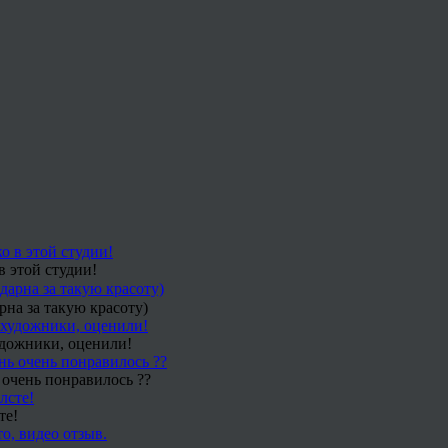
в этой студии!
рна за такую красоту)
удожники, оценили!
 очень понравилось ??
те!