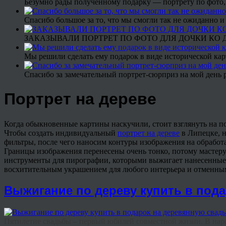
Безумно рады полученному подарку — портрету по фото,
Спасибо большое за то, что мы смогли так не ожиданно
ЗАКАЗЫВАЛИ ПОРТРЕТ ПО ФОТО ДЛЯ ДОЧКИ КО ДН
Мы решили сделать ему подарок в виде исторической кар
Спасибо за замечательный портрет-сюрприз на мой день 
Портрет на дереве
Когда обыкновенные картины наскучили, стоит взглянуть на по
Чтобы создать индивидуальный
портрет на дереве
в Липецке, 
фильтры, после чего наносим контуры изображения на обрабо
Границы изображения перенесены очень тонко, потому масте
инструменты для пирографии, которыми выжигает нанесенные к
восхитительным украшением для любого интерьера и отменным
Выжигание по дереву купить в под
Пятилетие свадьбы – первый юбилей совместной жизни. В народе