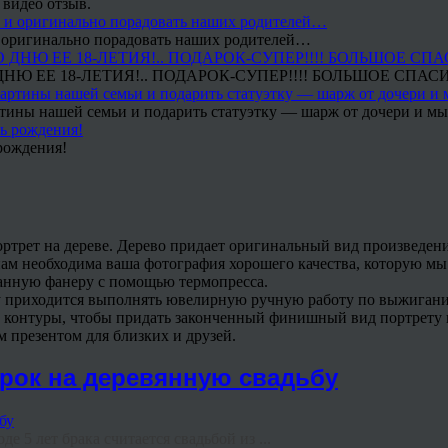
 видео отзыв.
 и оригинально порадовать наших родителей…
Ю ЕЕ 18-ЛЕТИЯ!.. ПОДАРОК-СУПЕР!!!! БОЛЬШОЕ СПАС
тины нашей семьи и подарить статуэтку — шарж от дочери и мы 
рождения!
ртрет на дереве. Дерево придает оригинальный вид произведени
нам необходима ваша фотография хорошего качества, которую м
танную фанеру с помощью термопресса.
ру приходится выполнять ювелирную ручную работу по выжиган
онтуры, чтобы придать законченный финишный вид портрету на 
 презентом для близких и друзей.
арок на деревянную свадьбу
 5 лет брака считается свадьбой из ...