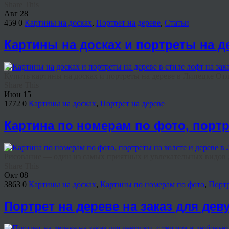
Share This
Авг
28
459
0
Картины на досках
,
Портрет на дереве
,
Статьи
Картины на досках и портреты на д
Купить картины на досках и портреты на дереве в Липецке От
Share This
Июн
15
1772
0
Картины на досках
,
Портрет на дереве
Картина по номерам по фото, портр
Рисование — один из самых приятных и увлекательных видов до
Share This
Окт
08
3863
0
Картины на досках
,
Картины по номерам по фото
,
Портр
Портрет на дереве на заказ для де