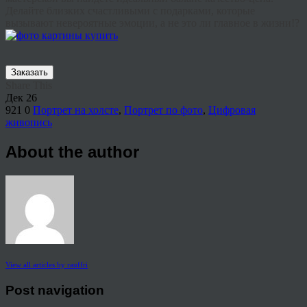
Делайте близких счастливыми с подарками, которые
вызывают невероятные эмоции, а не это ли главное в жизни!?
Заказать
Share This
Дек
26
921
0
Портрет на холсте
,
Портрет по фото
,
Цифровая
живопись
About the author
View all articles by rauffri
Post navigation