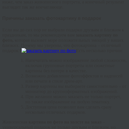
ниже, чем заказ живописного портрета, а конечный результат
выглядит так же впечатляюще.
Причины заказать фотокартину в подарок
Если вы до сих пор не выбрали подарки друзьям и близким к
праздникам, то мы рекомендуем вам
заказать картину по
фото,
которая вызовет море положительных эмоций у ваших
близких. Почему мы уверены, что фотокартина – отличный
подарок?
Есть несколько причин:
Напечатать можно изображение любой сложности,
включая групповые портреты или сюжетные
картины без потери в качестве.
Возможно добавление фотоэффектов и надписей
или печати в стиле дрим-арт.
Размер картины вы выбираете самостоятельно – от
миниатюр до крупноформатных изображений.
При желании можно заказать не только портрет,
но также изображение на любую тематику.
Доступная цена позволит вам сделать сразу
несколько отличных подарков.
Живописная
картина по фото на холсте на заказ
–
универсальный подарок не только друзьям и близким, но