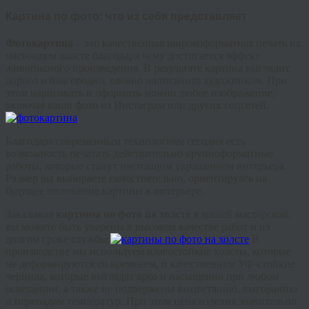
Картина по фото: что из себя представляет
Фотокартина
– это качественная широкоформатная печать на
настоящем холсте благодаря чему достигается эффект
живописного произведения. В результате картина выглядит
дорого и благородно, словно написанная художником. При
этом нарисовать и оформить можно любое изображение,
включая ваши фото из Инстаграм или других соцсетей.
Благодаря современным технологиям сегодня есть
возможность печатать действительно крупноформатные
работы, которые станут настоящим украшением интерьера.
Размер вы выбираете самостоятельно, ориентируясь на
будущее положение картины в интерьере.
Заказывая
картины по фото на холсте
в нашей мастерской,
вы можете быть уверены в высоком качестве работ и их
долгом сроке службы.
В
производстве мы используем влагостойкие холсты, которые
не деформируются со временем, и качественные УФ-стойкие
чернила, которые выглядят ярко и насыщенно при любом
освещении, а также не подвержены выцветанию, выгоранию
и перепадам температур. При этом цена изделия значительно