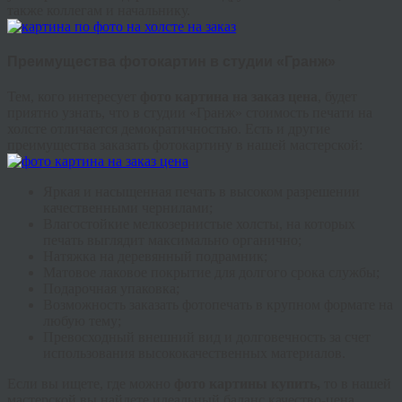
также коллегам и начальнику.
Преимущества фотокартин в студии «Гранж»
Тем, кого интересует
фото картина на заказ цена
, будет
приятно узнать, что в студии «Гранж» стоимость печати на
холсте отличается демократичностью. Есть и другие
преимущества заказать фотокартину в нашей мастерской:
Яркая и насыщенная печать в высоком разрешении
качественными чернилами;
Влагостойкие мелкозернистые холсты, на которых
печать выглядит максимально органично;
Натяжка на деревянный подрамник;
Матовое лаковое покрытие для долгого срока службы;
Подарочная упаковка;
Возможность заказать фотопечать в крупном формате на
любую тему;
Превосходный внешний вид и долговечность за счет
использования высококачественных материалов.
Если вы ищете, где можно
фото картины купить,
то в нашей
мастерской вы найдете идеальный баланс качество-цена.