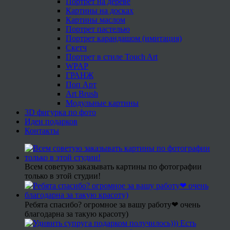
Портрет на дереве
Картины на досках
Картины маслом
Портрет пастелью
Портрет карандашом (имитация)
Скетч
Портрет в стиле Touch Art
WPAP
ГРАНЖ
Поп Арт
Art Brush
Модульные картины
3D фигурка по фото
Идеи подарков
Контакты
Всем советую заказывать картины по фотографии
только в этой студии!
Ребята спасибо? огромное за вашу работу❤ очень
благодарна за такую красоту)