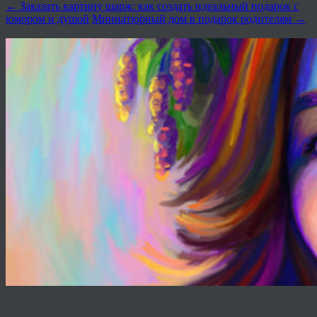
←
Заказать картину шарж: как создать идеальный подарок с
юмором и душой
Миниатюрный дом в подарок родителям
→