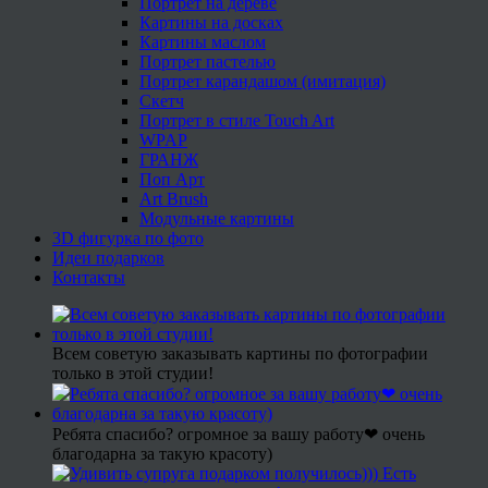
Портрет на дереве
Картины на досках
Картины маслом
Портрет пастелью
Портрет карандашом (имитация)
Скетч
Портрет в стиле Touch Art
WPAP
ГРАНЖ
Поп Арт
Art Brush
Модульные картины
3D фигурка по фото
Идеи подарков
Контакты
Всем советую заказывать картины по фотографии
только в этой студии!
Ребята спасибо? огромное за вашу работу❤ очень
благодарна за такую красоту)