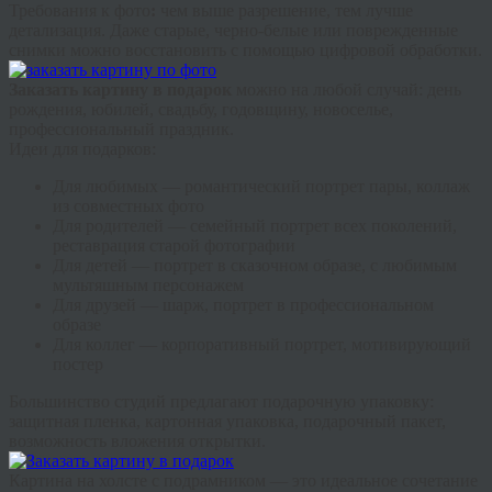
Требования к фото
:
чем выше разрешение, тем лучше
детализация. Даже старые, черно-белые или поврежденные
снимки можно восстановить с помощью цифровой обработки.
Заказать картину в подарок
можно на любой случай: день
рождения, юбилей, свадьбу, годовщину, новоселье,
профессиональный праздник.
Идеи для подарков:
Для любимых
— романтический портрет пары, коллаж
из совместных фото
Для родителей
— семейный портрет всех поколений,
реставрация старой фотографии
Для детей
— портрет в сказочном образе, с любимым
мультяшным персонажем
Для друзей
— шарж, портрет в профессиональном
образе
Для коллег
— корпоративный портрет, мотивирующий
постер
Большинство студий предлагают подарочную упаковку:
защитная пленка, картонная упаковка, подарочный пакет,
возможность вложения открытки.
Картина на холсте с подрамником — это идеальное сочетание