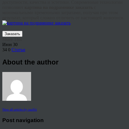
доступности, качества и эстетики. Современные технологии
позволяют
картина на подрамнике заказать
с
минимальными временными затратами, получая при этом
результат, который сложно отличить от настоящей живописи.
Заказать
Share This
Июн
30
34
0
Статьи
About the author
View all articles by rauffri
Post navigation