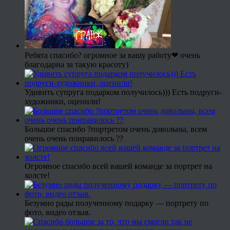
Ребята спасибо? огромное за вашу работу❤ очень
благодарна за такую красоту)
Удивить супруга подарком получилось))) Есть подруги-
художники, оценили!
Большое спасибо ?портретом очень довольны, всем
очень очень понравилось ??
Огромное спасибо всей вашей команде за портрет на
холсте!
Безумно рады полученному подарку — портрету по
фото, видео отзыв.