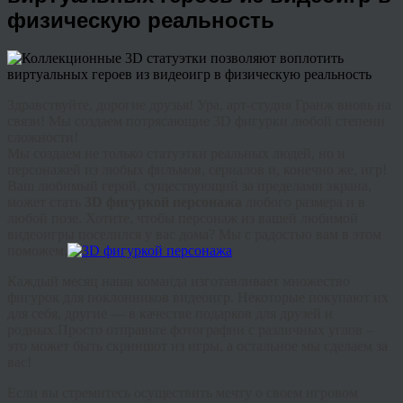
физическую реальность
Здравствуйте, дорогие друзья! Ура, арт-студия Гранж вновь на
связи! Мы создаем потрясающие 3D фигурки любой степени
сложности!
Мы создаем не только статуэтки реальных людей, но и
персонажей из любых фильмов, сериалов и, конечно же, игр!
Ваш любимый герой, существующий за пределами экрана,
может стать
3D фигуркой персонажа
любого размера и в
любой позе. Хотите, чтобы персонаж из вашей любимой
видеоигры поселился у вас дома? Мы с радостью вам в этом
поможем.
Каждый месяц наша команда изготавливает множество
фигурок для поклонников видеоигр. Некоторые покупают их
для себя, другие — в качестве подарков для друзей и
родных.Просто отправьте фотографии с различных углов –
это может быть скриншот из игры, а остальное мы сделаем за
вас!
Если вы стремитесь осуществить мечту о своем игровом