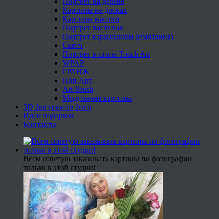
Портрет на дереве
Картины на досках
Картины маслом
Портрет пастелью
Портрет карандашом (имитация)
Скетч
Портрет в стиле Touch Art
WPAP
ГРАНЖ
Поп Арт
Art Brush
Модульные картины
3D фигурка по фото
Идеи подарков
Контакты
Всем советую заказывать картины по фотографии
только в этой студии!