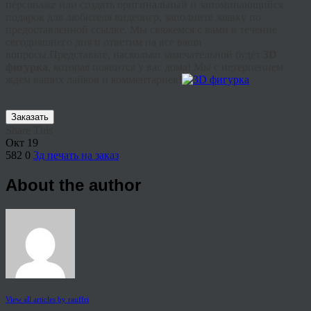
персонаже или создать оригинальный и запоминающийся
подарок для любителя видеоигр, заполните заявку по
предоставленной ссылке. Мы свяжемся с вами в течение
сегодняшнего дня и ответим на все ваши
вопросы.Представьте, насколько замечательной будет
3D
фигурка
, которая появится у вас дома! Мы с нетерпением
ждем ваших лайков и комментариев!
Заказать
Share This
Окт
19
582
0
3д печать на заказ
About the author
View all articles by rauffri