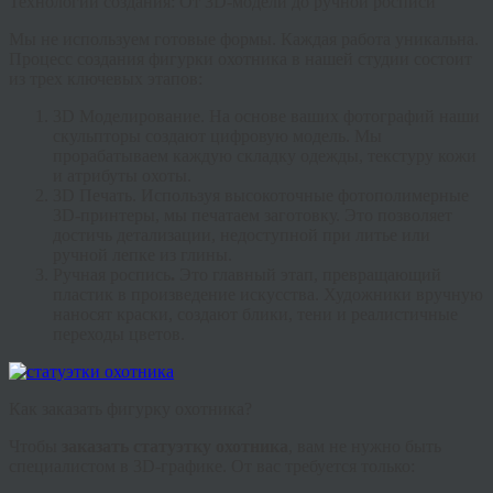
Технологии создания: От 3D-модели до ручной росписи
Мы не используем готовые формы. Каждая работа уникальна.
Процесс создания
фигурки охотника
в нашей студии состоит
из трех ключевых этапов:
3D Моделирование.
На основе ваших фотографий наши
скульпторы создают цифровую модель. Мы
прорабатываем каждую складку одежды, текстуру кожи
и атрибуты охоты.
3D Печать.
Используя высокоточные фотополимерные
3D-принтеры, мы печатаем заготовку. Это позволяет
достичь детализации, недоступной при литье или
ручной лепке из глины.
Ручная роспись
.
Это главный этап, превращающий
пластик в произведение искусства. Художники вручную
наносят краски, создают блики, тени и реалистичные
переходы цветов.
Как заказать фигурку охотника?
Чтобы
заказать статуэтку охотника
, вам не нужно быть
специалистом в 3D-графике. От вас требуется только: