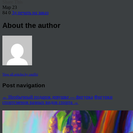
Share This
Мар
23
84
0
3д печать на заказ
About the author
View all articles by rauffri
Post navigation
←
Необычный подарок девушке — фигурка
Фигурки
спортсменов разных видов спорта
→