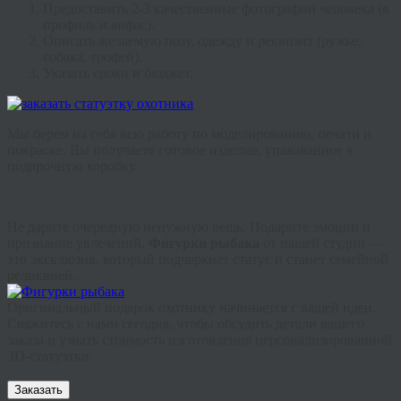
Предоставить 2-3 качественные фотографии человека (в
профиль и анфас).
Описать желаемую позу, одежду и реквизит (ружье,
собака, трофей).
Указать сроки и бюджет.
Мы берем на себя всю работу по моделированию, печати и
покраске. Вы получаете готовое изделие, упакованное в
подарочную коробку.
Не дарите очередную ненужную вещь. Подарите эмоции и
признание увлечений.
Фигурки рыбака
от нашей студии —
это эксклюзив, который подчеркнет статус и станет семейной
реликвией.
Оригинальный подарок охотнику
начинается с вашей идеи.
Свяжитесь с нами сегодня, чтобы обсудить детали вашего
заказа и узнать стоимость изготовления персонализированной
3D-статуэтки.
Заказать