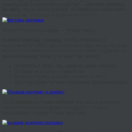
современные технологии и искусство —
фигурка охотника
на заказ
. Это не просто сувенир, это маленькая копия самого
именинника, застывшая в моменте его страсти.
Почему статуэтка охотника — лучший выбор?
Подарок охотнику и рыбаку
должен отражать его
внутренний мир. Массовые сувениры из магазинов выглядят
безлико. В отличие от них,
статуэтка охотника
, созданная по
индивидуальному заказу, учитывает все детали:
Внешность и черты лица (максимальное сходство).
Любимая экипировка и камуфляж.
Поза и антураж (с ружьем, с собакой, в лесу).
Цветовая гамма, близкая к реальному обмундированию.
Такой
подарок мужчине охотнику
становится не просто
украшением полки, а предметом гордости, который
рассказывает историю о своем владельце.