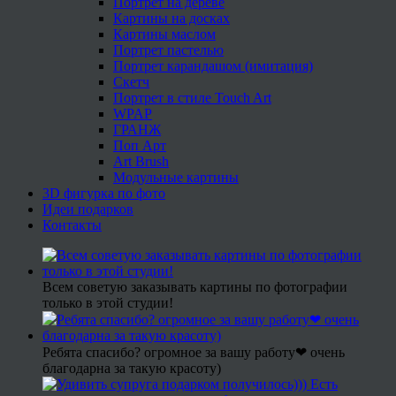
Портрет на дереве
Картины на досках
Картины маслом
Портрет пастелью
Портрет карандашом (имитация)
Скетч
Портрет в стиле Touch Art
WPAP
ГРАНЖ
Поп Арт
Art Brush
Модульные картины
3D фигурка по фото
Идеи подарков
Контакты
Всем советую заказывать картины по фотографии
только в этой студии!
Ребята спасибо? огромное за вашу работу❤ очень
благодарна за такую красоту)