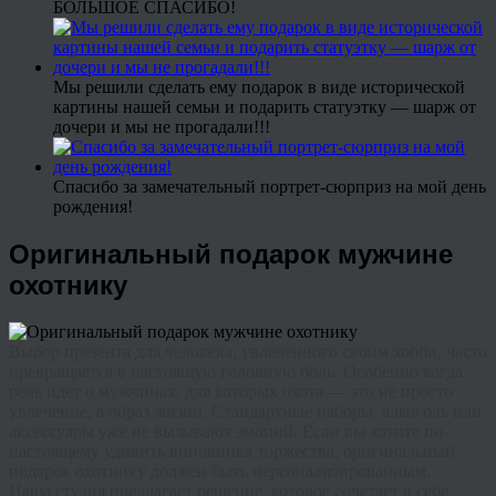
БОЛЬШОЕ СПАСИБО!
Мы решили сделать ему подарок в виде исторической
картины нашей семьи и подарить статуэтку — шарж от
дочери и мы не прогадали!!!
Спасибо за замечательный портрет-сюрприз на мой день
рождения!
Оригинальный подарок мужчине
охотнику
Выбор презента для человека, увлеченного своим хобби, часто
превращается в настоящую головную боль. Особенно когда
речь идет о мужчинах, для которых охота — это не просто
увлечение, а образ жизни. Стандартные наборы, алкоголь или
аксессуары уже не вызывают эмоций. Если вы хотите по-
настоящему удивить виновника торжества,
оригинальный
подарок охотнику
должен быть персонализированным.
Наша студия предлагает решение, которое сочетает в себе