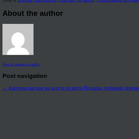
About the author
View all articles by rauffri
Post navigation
←
Картина маслом на холсте по фото
Подарок любимой девушк