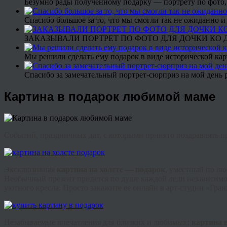
Безумно рады полученному подарку — портрету по фото,
Спасибо большое за то, что мы смогли так не ожиданно
ЗАКАЗЫВАЛИ ПОРТРЕТ ПО ФОТО ДЛЯ ДОЧКИ КО ДН
Мы решили сделать ему подарок в виде исторической кар
Спасибо за замечательный портрет-сюрприз на мой день 
Картина в подарок любимой маме
Событий, праздничных дат, с которыми принято поздравлять пр
Эксклюзивная
картина на холсте — подарок
, уместный по лю
Необычный презент придется по душе каждой леди независимо о
уютного кресла. Просто закажите ее онлайн в арт-студии «
Гра
Незабываемые впечатления для близких и любимых
: картина