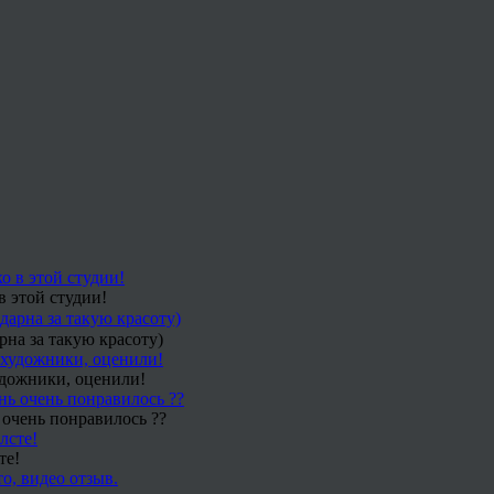
в этой студии!
рна за такую красоту)
удожники, оценили!
 очень понравилось ??
те!