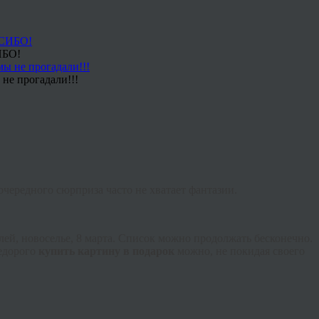
ИБО!
не прогадали!!!
чередного сюрприза часто не хватает фантазии.
ей, новоселье, 8 марта. Список можно продолжать бесконечно.
недорого
купить картину в подарок
можно, не покидая своего