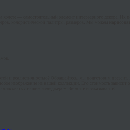
 холсте — самостоятельный элемент интерьерного декора. Их п
нров, колористической палитры, размеров. Мы можем
нарисова
ьмов.
отой и реалистичностью? Обращайтесь, мы подготовим презент
,
бое изображение из нашей коллекции. Его стоимость зависит от
согласовать с нашим менеджером. Звоните и заказывайте!
вопись