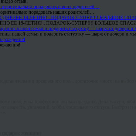
 видео отзыв.
 и оригинально порадовать наших родителей…
Ю ЕЕ 18-ЛЕТИЯ!.. ПОДАРОК-СУПЕР!!!! БОЛЬШОЕ СПАС
тины нашей семьи и подарить статуэтку — шарж от дочери и мы 
рождения!
едставительниц прекрасного пола, достаточно много: на выбор о
бому поводу: на профессиональный праздник, День матери, юбил
т возраста, увлечений, хобби, социального статуса. Быстро и 
нж
».
 в подарок женщине