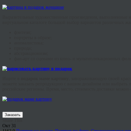
Выразительные художественные произведения, выполненные на
виртуальном каталоге большой выбор вариантов различных жа
фэнтези
;
портреты в образе;
анималистика
;
природа;
абстракционизм;
фан
-арт со сценами из кино- и мультипликационных фил
Ищите в
подарок маме картину
, завораживающую своей крас
можете заказать репродукцию с вашим дизайном или выбрать лю
российские регионы. Время, место, стоимость доставки можно 
Заказать
Share This
Окт
31
1162
0
Портрет на холсте
,
Портрет по фото
,
Стилизация под жи