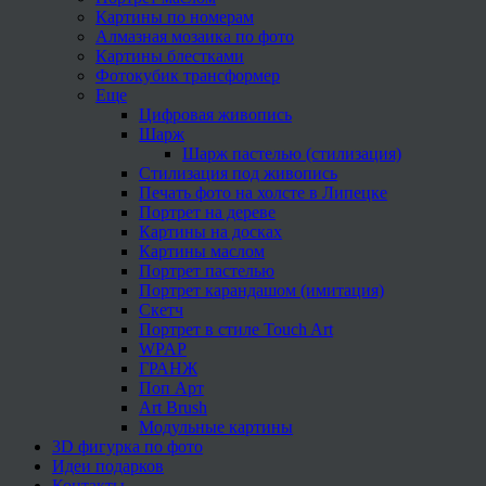
Картины по номерам
Алмазная мозаика по фото
Картины блестками
Фотокубик трансформер
Еще
Цифровая живопись
Шарж
Шарж пастелью (стилизация)
Стилизация под живопись
Печать фото на холсте в Липецке
Портрет на дереве
Картины на досках
Картины маслом
Портрет пастелью
Портрет карандашом (имитация)
Скетч
Портрет в стиле Touch Art
WPAP
ГРАНЖ
Поп Арт
Art Brush
Модульные картины
3D фигурка по фото
Идеи подарков
Контакты