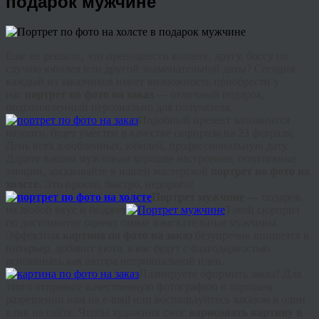
подарок мужчине
Еще не решили, что преподнести коллеге, другу, боссу по
случаю юбилея или другой знаменательной даты? Сегодня
каждый из заказчиков имеет возможность приобрести у
нас
портрет по фото на заказ
— отличный подарок,
подготовленный персонально для получателя.
Подобный презент запомнится
надолго, будет уместен в качестве сюрприза на 23 февраля,
День всех влюбленных, юбилей, профессиональную дату.
Дарите вашим мужчинам хорошее настроение, позитивные
эмоции, заказывайте в нашей мастерской
портрет по фото на
холсте.
Это просто, быстро, недорого!
Портрет мужчине —
подарок
на любой вкус и бюджет
Такой сюрприз
по достоинству оценят самые взыскательные мужчины.
Эффектная
картина по фото на заказ
безупречно впишется в
интерьер, добавит уюта, а вас будут с благодарностью
вспоминать как автора нетривиальной идеи.
Планируете оформить заказ? Для
этого отправьте качественную фотографию в хорошем
разрешении нам на e-
mail
или воспользуйтесь заказом в один
клик на сайте. Чтобы художник смог
нарисовать картину в