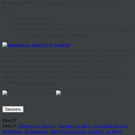
подарок,
необходимо определиться со стилем. Это может
быть
портрет в образе;
дружеский шарж;
изображение в стилях
touch
art
,
gta
, поп арт, скетч,
дрим
арт или другой популярной манере.
После согласования макета мастер приступит к выполнению
заказа. Многолетний опыт специалистов арт-студии является
гарантией отменного качества, сходства с оригиналом.
Картина, созданная с использованием
экологичных
материалов, станет лучшим сюрпризом для
мужчин всех возрастов. Действует оперативная доставка в
любой российский регион.
Заказать
Share This
Ноя
07
1443
0
Портрет на холсте
,
Портрет по фото
,
Стилизация под
живопись
23 февраля
,
портрет на холсте
,
портрет по фото