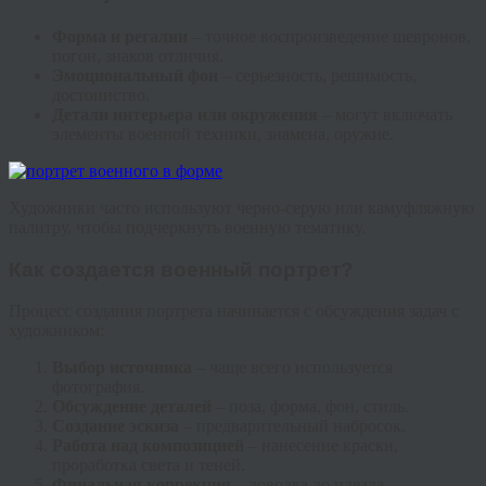
Форма и регалии
– точное воспроизведение шевронов,
погон, знаков отличия.
Эмоциональный фон
– серьезность, решимость,
достоинство.
Детали интерьера или окружения
– могут включать
элементы военной техники, знамена, оружие.
Художники часто используют черно-серую или камуфляжную
палитру, чтобы подчеркнуть военную тематику.
Как создается военный портрет?
Процесс создания портрета начинается с обсуждения задач с
художником:
Выбор источника
– чаще всего используется
фотография.
Обсуждение деталей
– поза, форма, фон, стиль.
Создание эскиза
– предварительный набросок.
Работа над композицией
– нанесение краски,
проработка света и теней.
Финальная коррекция
– доводка до идеала.