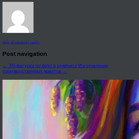
View all articles by rauffri
Post navigation
←
3D-фигурка по фото в румбоксе
Изготовление
производственных макетов
→