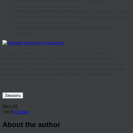
Выбирайте контрастную раму
– например,
деревянную или металлическую.
Используйте точечное освещение
– подчеркнет детали.
Сочетайте с другими элементами
– книгами о войне,
оружием, памятными медалями.
Учитывайте стиль комнаты
– классика, лофт,
милитари.
Портрет военного – это не просто картина, а символ
мужества, долга и чести. Он может стать центральным
элементом вашего дома, памятным подарком или частью
коллекции. Если вы думаете
заказать портрет военного на
холсте
, не спешите – выбирайте мастера внимательно и
вдохновляйтесь историей.
Заказать
Share This
Июл
01
136
0
Статьи
About the author