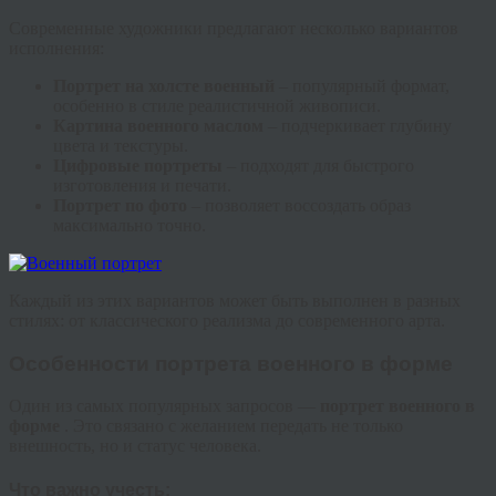
Современные художники предлагают несколько вариантов
исполнения:
Портрет на холсте военный
– популярный формат,
особенно в стиле реалистичной живописи.
Картина военного маслом
– подчеркивает глубину
цвета и текстуры.
Цифровые портреты
– подходят для быстрого
изготовления и печати.
Портрет по фото
– позволяет воссоздать образ
максимально точно.
Каждый из этих вариантов может быть выполнен в разных
стилях: от классического реализма до современного арта.
Особенности портрета военного в форме
Один из самых популярных запросов —
портрет военного в
форме
. Это связано с желанием передать не только
внешность, но и статус человека.
Что важно учесть: