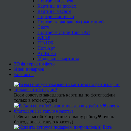
Портрет на дереве
Картины на досках
Картины маслом
Портрет пастелью
Портрет карандашом (имитация)
Скетч
Портрет в стиле Touch Art
WPAP
ГРАНЖ
Поп Арт
Art Brush
Модульные картины
3D фигурка по фото
Идеи подарков
Контакты
Всем советую заказывать картины по фотографии
только в этой студии!
Ребята спасибо? огромное за вашу работу❤ очень
благодарна за такую красоту)