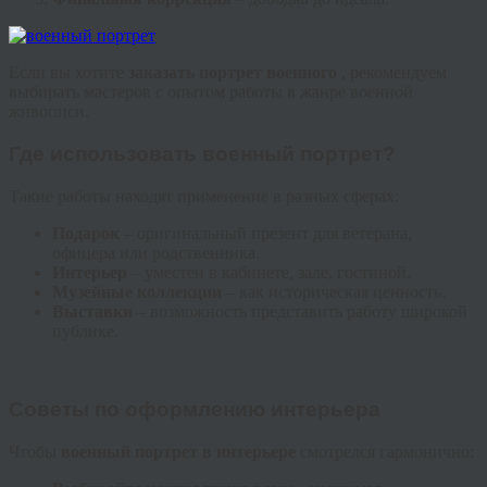
Если вы хотите
заказать портрет военного
, рекомендуем
выбирать мастеров с опытом работы в жанре военной
живописи.
Где использовать военный портрет?
Такие работы находят применение в разных сферах:
Подарок
– оригинальный презент для ветерана,
офицера или родственника.
Интерьер
– уместен в кабинете, зале, гостиной.
Музейные коллекции
– как историческая ценность.
Выставки
– возможность представить работу широкой
публике.
Советы по оформлению интерьера
Чтобы
военный портрет в интерьере
смотрелся гармонично: