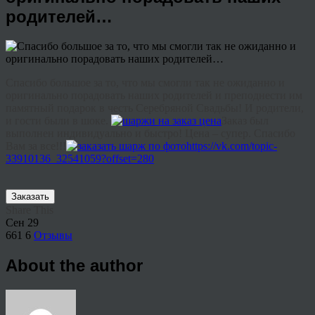
родителей…
Спасибо большое за то, что мы смогли так не ожиданно и
оригинально порадовать наших родителей и преподнести им
памятный подарок в честь Серебряной Свадьбы! И родители,
и гости были в шоке.
Заказ был
выполнен индивидуально и быстро! Цена – супер. Спасибо
Вам за все!!!
https://vk.com/topic-
33910136_32541059?offset=280
Заказать
Share This
Сен
29
661
6
Отзывы
About the author