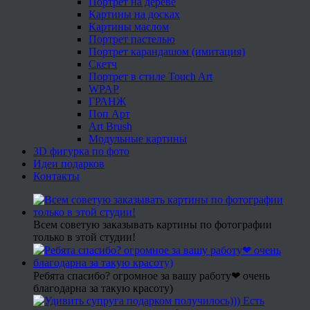
Портрет на дереве
Картины на досках
Картины маслом
Портрет пастелью
Портрет карандашом (имитация)
Скетч
Портрет в стиле Touch Art
WPAP
ГРАНЖ
Поп Арт
Art Brush
Модульные картины
3D фигурка по фото
Идеи подарков
Контакты
Всем советую заказывать картины по фотографии
только в этой студии!
Ребята спасибо? огромное за вашу работу❤ очень
благодарна за такую красоту)