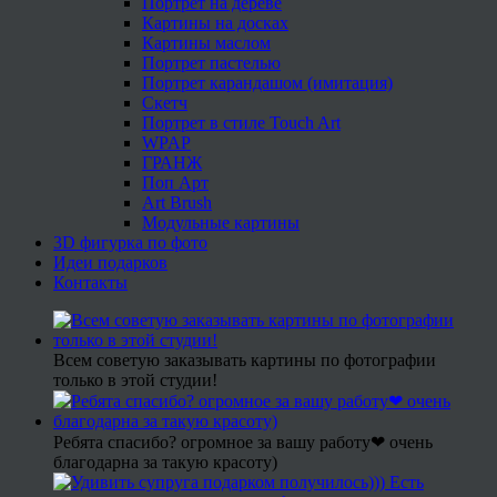
Портрет на дереве
Картины на досках
Картины маслом
Портрет пастелью
Портрет карандашом (имитация)
Скетч
Портрет в стиле Touch Art
WPAP
ГРАНЖ
Поп Арт
Art Brush
Модульные картины
3D фигурка по фото
Идеи подарков
Контакты
Всем советую заказывать картины по фотографии
только в этой студии!
Ребята спасибо? огромное за вашу работу❤ очень
благодарна за такую красоту)