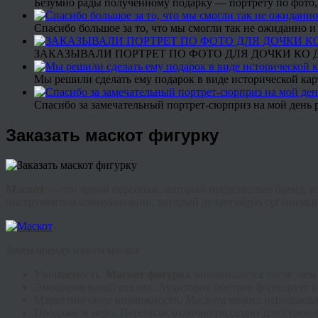
Безумно рады полученному подарку — портрету по фото,
Спасибо большое за то, что мы смогли так не ожиданно
ЗАКАЗЫВАЛИ ПОРТРЕТ ПО ФОТО ДЛЯ ДОЧКИ КО ДН
Мы решили сделать ему подарок в виде исторической кар
Спасибо за замечательный портрет-сюрприз на мой день 
Заказать маскот фигурку
Маскот
— это яркий персонаж, который представляет бренд, 
инструментом коммуникации, который делает образ организа
Зачем бренду нужен маскот
Узнаваемость.
Маскот
фигурка
запоминаются легче, чем
Эмоциональный отклик. Аудитория быстрее формирует пр
Маркетинговые возможности. Маскота можно использовать
Продажи и мерч. Персонаж отлично подходит для сувен