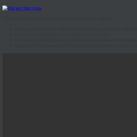
Существует несколько вариантов реализации образа:
визуальный символ в фирменном стиле, например
маско
костюм для мероприятий и фан-активностей;
сувенирная продукция, включая формат
маскот игрушка
цифровой персонаж, используемый в соцсетях, играх и п