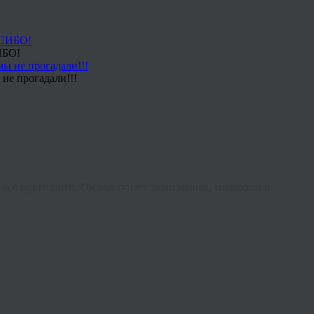
ИБО!
не прогадали!!!
ь с аудиторией. Он выступает талисманом, символом и