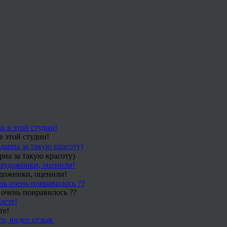
в этой студии!
рна за такую красоту)
удожники, оценили!
 очень понравилось ??
те!