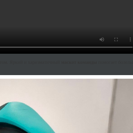
утом. Яркий и харизматичный
маскот команды
помогает болель