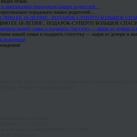
 видео отзыв.
 и оригинально порадовать наших родителей…
Ю ЕЕ 18-ЛЕТИЯ!.. ПОДАРОК-СУПЕР!!!! БОЛЬШОЕ СПАС
тины нашей семьи и подарить статуэтку — шарж от дочери и мы 
рождения!
команду или компанию, помогая формировать эмоциональную связ
ции более живым и запоминающимся.
 абстрактные логотипы.
ивязанность к бренду.
 в рекламе, на мероприятиях, в соцсетях.
ирной продукции.