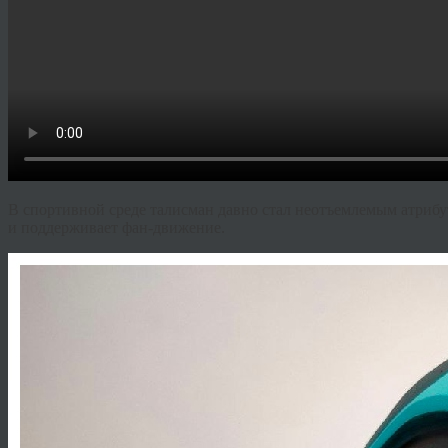
В спортивной среде талисман давно стал неотъемлемым атриб
и поддерживает фан-движение.