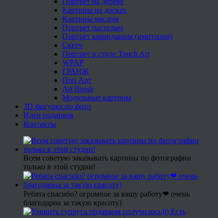
Портрет на дереве
Картины на досках
Картины маслом
Портрет пастелью
Портрет карандашом (имитация)
Скетч
Портрет в стиле Touch Art
WPAP
ГРАНЖ
Поп Арт
Art Brush
Модульные картины
3D фигурка по фото
Идеи подарков
Контакты
Всем советую заказывать картины по фотографии
только в этой студии!
Ребята спасибо? огромное за вашу работу❤ очень
благодарна за такую красоту)