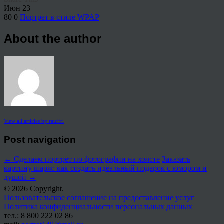
Июн
23
80
0
Портрет в стиле WPAP
About the author
View all articles by rauffri
Post navigation
←
Сделаем портрет по фотографии на холсте
Заказать
картину шарж: как создать идеальный подарок с юмором и
душой
→
© 2026 Copyright.
Пользовательское соглашение на предоставление услуг
Политика конфиденциальности персональных данных
тел.: 8 800 222 02 86