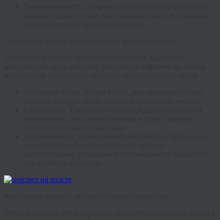
Универсальность.
Отлично смотрится как в цифровом
формате (для аватаров или обложек), так и в печатном
виде на плотной бумаге или холсте.
Портрет на холсте: тактильность и вечная классика
Несмотря на обилие цифрового искусства, фактурная
живопись не сдает позиций. Настоящий
портрет на холсте
,
написанный маслом или акрилом, обладает особой аурой.
Глубина и объем.
Мазки кисти, рельеф краски и игра
света на фактуре ткани делают изображение живым.
Статусность.
Такая картина не нуждается в сложном
оформлении, она самодостаточна и сразу говорит о
безупречном вкусе владельца.
Долговечность.
Качественные пигменты и правильно
загрунтованный холст сохраняют яркость
десятилетиями, передаваясь из поколения в поколение
как семейная реликвия.
Как создать портрет, который передаст характер?
Многие думают, что в 2026 году достаточно загрузить селфи в