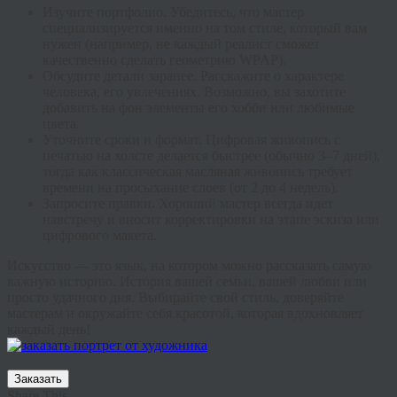
Изучите портфолио.
Убедитесь, что мастер
специализируется именно на том стиле, который вам
нужен (например, не каждый реалист сможет
качественно сделать геометрию WPAP).
Обсудите детали заранее.
Расскажите о характере
человека, его увлечениях. Возможно, вы захотите
добавить на фон элементы его хобби или любимые
цвета.
Уточните сроки и формат.
Цифровая живопись с
печатью на холсте делается быстрее (обычно 3–7 дней),
тогда как классическая масляная живопись требует
времени на просыхание слоев (от 2 до 4 недель).
Запросите правки
.
Хороший мастер всегда идет
навстречу и вносит корректировки на этапе эскиза или
цифрового макета.
Искусство — это язык, на котором можно рассказать самую
важную историю. История вашей семьи, вашей любви или
просто удачного дня. Выбирайте свой стиль, доверяйте
мастерам и окружайте себя красотой, которая вдохновляет
каждый день!
Заказать
Share This