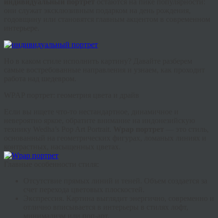
индивидуальный портрет
остаются на пике популярности:
они служат эксклюзивным подарком на день рождения,
годовщину или становятся главным акцентом в современном
интерьере.
Но в каком стиле исполнить картину? Давайте разберем
самые востребованные направления и узнаем, как проходит
работа над шедевром.
WPAP портрет: геометрия цвета и драйв
Если вы ищете что-то нестандартное, динамичное и
невероятно яркое, обратите внимание на индонезийскую
технику Wedha’s Pop Art Portrait.
Wpap портрет
— это стиль,
основанный на геометрических фигурах, ломаных линиях и
контрастных, насыщенных цветах.
Главные особенности стиля:
Отсутствие прямых линий и теней.
Объем создается за
счет перехода цветовых плоскостей.
Экспрессия.
Картина выглядит энергично, современно и
отлично вписывается в интерьеры в стилях лофт,
минимализм или поп-арт.