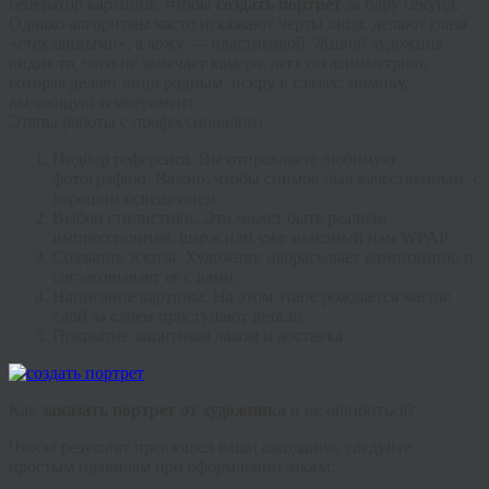
генератор картинок, чтобы
создать портрет
за пару секунд.
Однако алгоритмы часто искажают черты лица, делают глаза
«стеклянными», а кожу — пластиковой. Живой художник
видит то, чего не замечает камера: легкую асимметрию,
которая делает лицо родным, искру в глазах, мимику,
выдающую темперамент.
Этапы работы с профессионалом
:
Подбор референса.
Вы отправляете любимую
фотографию. Важно, чтобы снимок был качественным, с
хорошим освещением.
Выбор стилистики.
Это может быть реализм,
импрессионизм, шарж или уже знакомый нам WPAP.
Создание эскиза.
Художник набрасывает композицию и
согласовывает её с вами.
Написание картины.
На этом этапе рождается магия:
слой за слоем проступают детали.
Покрытие защитным лаком и доставка.
Как
заказать портрет от художника
и не ошибиться?
Чтобы результат превзошел ваши ожидания, следуйте
простым правилам при оформлении заказа: