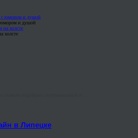
с юмором и душой
а холсте
 сложнее подобрать нетривиальный и ...
айн в Липецке