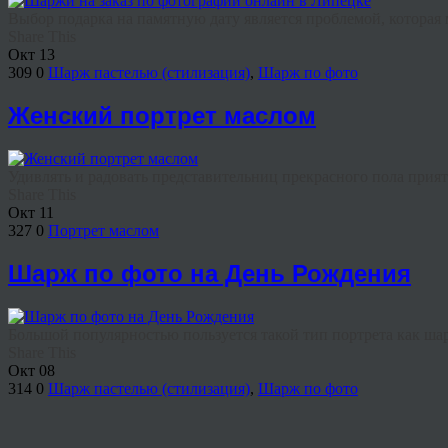
Выбор подарка на памятную дату является проблемой, которая м
Share This
Окт
13
309
0
Шарж пастелью (стилизация)
,
Шарж по фото
Женский портрет маслом
Удивлять и радовать представительниц прекрасного пола прия
Share This
Окт
11
327
0
Портрет маслом
Шарж по фото на День Рождения
Большой популярностью пользуется такой тип портрета как ша
Share This
Окт
08
314
0
Шарж пастелью (стилизация)
,
Шарж по фото