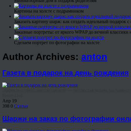
Миниатюрный дом в подарок родителям
Картины на холсте с подрамником
Заказать картину шарж: как создать идеальный подарок 
Заказные портреты: от яркого WPAP до вечной классики н
Сделаем портрет по фотографии на холсте
Author Archives:
anton
Газета в подарок на день рождения
Эффектно преподнести презент — непростая задача, но намного
Share This
Апр
19
398
0
Статьи
Шаржи на заказ по фотографии онл