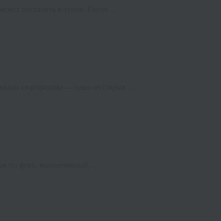
ожет поставить в тупик. Глупо ...
тными сюрпризами — одна из старых ...
рж по фото, выполненный ...