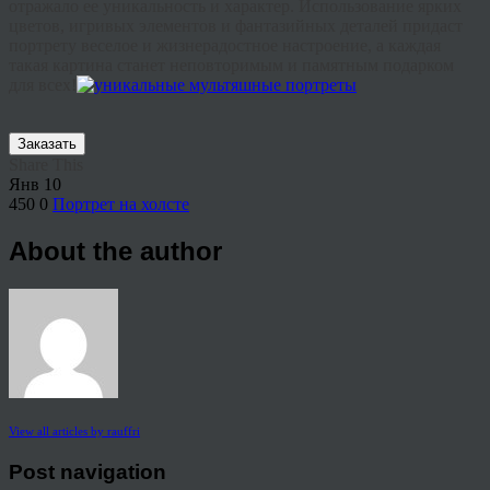
отражало ее уникальность и характер. Использование ярких
цветов, игривых элементов и фантазийных деталей придаст
портрету веселое и жизнерадостное настроение, а каждая
такая картина станет неповторимым и памятным подарком
для всех!
Заказать
Share This
Янв
10
450
0
Портрет на холсте
About the author
View all articles by rauffri
Post navigation