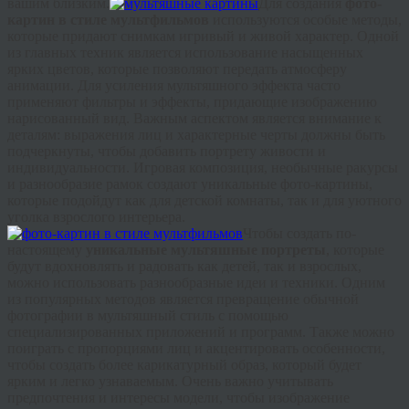
вашим близким.
Для создания
фото-
картин в стиле мультфильмов
используются особые методы,
которые придают снимкам игривый и живой характер. Одной
из главных техник является использование насыщенных
ярких цветов, которые позволяют передать атмосферу
анимации. Для усиления мультяшного эффекта часто
применяют фильтры и эффекты, придающие изображению
нарисованный вид. Важным аспектом является внимание к
деталям: выражения лиц и характерные черты должны быть
подчеркнуты, чтобы добавить портрету живости и
индивидуальности. Игровая композиция, необычные ракурсы
и разнообразие рамок создают уникальные фото-картины,
которые подойдут как для детской комнаты, так и для уютного
уголка взрослого интерьера.
Чтобы создать по-
настоящему
уникальные мультяшные портреты
, которые
будут вдохновлять и радовать как детей, так и взрослых,
можно использовать разнообразные идеи и техники. Одним
из популярных методов является превращение обычной
фотографии в мультяшный стиль с помощью
специализированных приложений и программ. Также можно
поиграть с пропорциями лиц и акцентировать особенности,
чтобы создать более карикатурный образ, который будет
ярким и легко узнаваемым. Очень важно учитывать
предпочтения и интересы модели, чтобы изображение