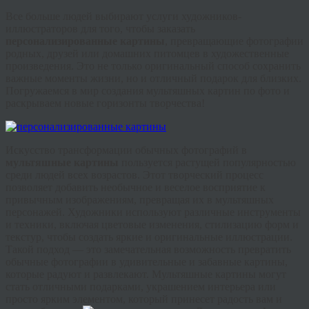
Все больше людей выбирают услуги художников-
иллюстраторов для того, чтобы заказать
персонализированные картины
, превращающие фотографии
родных, друзей или домашних питомцев в художественные
произведения. Это не только оригинальный способ сохранить
важные моменты жизни, но и отличный подарок для близких.
Погружаемся в мир создания мультяшных картин по фото и
раскрываем новые горизонты творчества!
Искусство трансформации обычных фотографий в
мультяшные картины
пользуется растущей популярностью
среди людей всех возрастов. Этот творческий процесс
позволяет добавить необычное и веселое восприятие к
привычным изображениям, превращая их в мультяшных
персонажей. Художники используют различные инструменты
и техники, включая цветовые изменения, стилизацию форм и
текстур, чтобы создать яркие и оригинальные иллюстрации.
Такой подход — это замечательная возможность превратить
обычные фотографии в удивительные и забавные картины,
которые радуют и развлекают. Мультяшные картины могут
стать отличными подарками, украшением интерьера или
просто ярким элементом, который принесет радость вам и