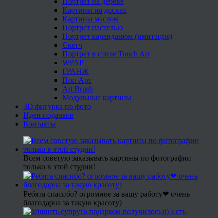
Портрет на дереве
Картины на досках
Картины маслом
Портрет пастелью
Портрет карандашом (имитация)
Скетч
Портрет в стиле Touch Art
WPAP
ГРАНЖ
Поп Арт
Art Brush
Модульные картины
3D фигурка по фото
Идеи подарков
Контакты
Всем советую заказывать картины по фотографии
только в этой студии!
Ребята спасибо? огромное за вашу работу❤ очень
благодарна за такую красоту)