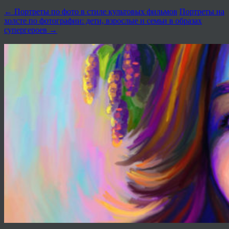
←
Портреты по фото в стиле культовых фильмов
Портреты на
холсте по фотографии: дети, взрослые и семьи в образах
супергероев
→