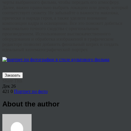
черты выбранного фильма, чтобы передать его атмосферу.
Далее, важно правильно выбрать локацию или декор, который
соответствует сюжету. Не забывайте о важности макияжа,
прически и наряда героя, а также уделите внимание
композиции кадра и освещению. Все это поможет добиться
максимально точного сходства с оригинальным
произведением. Использование высококачественного
оборудования и обработка изображений в графическом
редакторе позволят добавить финальный штрих и создать
идеальный кинематографический портрет.
Заказать
Share This
Дек
26
421
0
Портрет по фото
About the author