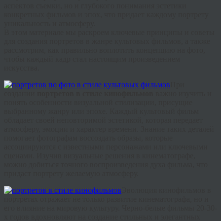
аспектов съемки, но и глубокого понимания эстетики
конкретных фильмов и эпох, что придает каждому портрету
уникальность и атмосферу.
В этом материале мы раскроем ключевые принципы и советы
для создания портретов в жанре культовых фильмов, а также
рассмотрим, как правильно воплотить концепцию на фото,
чтобы каждый кадр стал настоящим произведением
искусства.
При
создании
портретов в стиле кинофильмов
важно изучить и
понять особенности визуальной стилизации, присущие
выбранному жанру или эпохе. Каждый культовый фильм
обладает своей неповторимой эстетикой, которая передает
атмосферу, эмоции и характер времени. Знание таких деталей
помогает фотографам воссоздать образы, которые
ассоциируются с известными персонажами или ключевыми
сценами. Изучив визуальные решения в кинематографе,
можно добиться точного воспроизведения духа фильма, что
придаст портрету желаемую атмосферу.
Эволюция кинофильмов в
портретах отражает не только развитие кинематографа, но и
его влияние на мировую культуру. Черно-белые фильмы 20-30-
х годов вдохновляют на создание стильных и элегантных