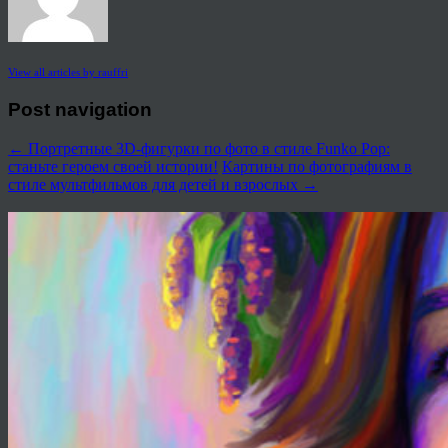
View all articles by rauffri
Post navigation
←
Портретные 3D-фигурки по фото в стиле Funko Pop:
станьте героем своей истории!
Картины по фотографиям в
стиле мультфильмов для детей и взрослых
→