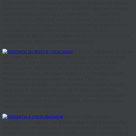
ретро-портретов, которые воссоздают атмосферу тех времен.
Золотая эпоха Голливуда влечет за собой гламурные образы,
олицетворяющие роскошь и утонченность. С развитием
новых жанров, таких как фэнтези, научная фантастика и
экшен, появились новые стили для портретов, отражающие
современные тенденции в киноиндустрии. В итоге,
портреты по фото в стиле кино
становятся отражением как
истории кино, так и культурных изменений.
Создавая
портреты в стиле
фильмов
, важно учитывать визуальные элементы, которые
характерны для того или иного кинематографического
произведения. Это может быть особая цветовая гамма,
композиция кадра, световые эффекты и стиль оформления,
которые были использованы в фильме. Тени, света,
специальные фильтры — все это помогает создать нужную
атмосферу и передать эмоции, свойственные данному
произведению. Такой подход позволит создать уникальные
портреты, которые будут напоминать знаменитые сцены и
образы из любимых фильмов.
Для того чтобы создать
качественный
портрет по фотографии в стиле культового
фильма
, нужно соблюдать несколько важных принципов. В
первую очередь, необходимо понять эстетику и характерные