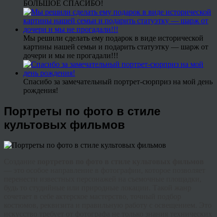
БОЛЬШОЕ СПАСИБО!
Мы решили сделать ему подарок в виде исторической
картины нашей семьи и подарить статуэтку — шарж от
дочери и мы не прогадали!!!
Спасибо за замечательный портрет-сюрприз на мой день
рождения!
Портреты по фото в стиле
культовых фильмов
Создание
портретов по фото в стиле культовых фильмов
— это особое направление в фотографии, которое позволяет
перенести известных персонажей на съемочные площадки,
будь то студийные или природные локации. Такой жанр
сочетает в себе актерское мастерство, точный подбор
костюмов, реквизита и правильную работу с освещением. Это
искусство требует от фотографа не только знания технических