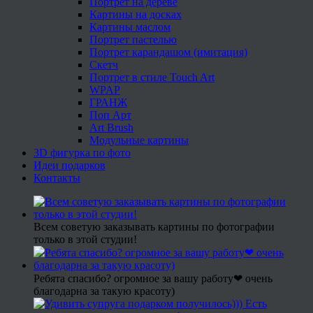
Портрет на дереве
Картины на досках
Картины маслом
Портрет пастелью
Портрет карандашом (имитация)
Скетч
Портрет в стиле Touch Art
WPAP
ГРАНЖ
Поп Арт
Art Brush
Модульные картины
3D фигурка по фото
Идеи подарков
Контакты
Всем советую заказывать картины по фотографии
только в этой студии!
Ребята спасибо? огромное за вашу работу❤ очень
благодарна за такую красоту)