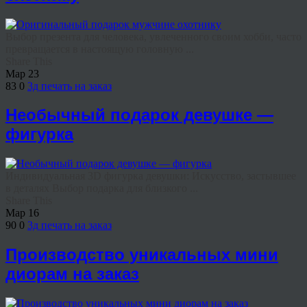
Выбор презента для человека, увлеченного своим хобби, часто
превращается в настоящую головную ...
Share This
Мар
23
83
0
3д печать на заказ
Необычный подарок девушке —
фигурка
Индивидуальная 3D фигурка девушки: Искусство, застывшее
в деталях Выбор подарка для близкого ...
Share This
Мар
16
90
0
3д печать на заказ
Производство уникальных мини
диорам на заказ