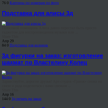
76
0
Картины по номерам по фото
Подставка для алисы 3д
Голосовой помощник Алиса давно перестал быть просто
гаджетом для воспроизведения музыки или ...
Share This
Апр
29
84
0
Подставка для колонок
3д фигурки на заказ: изготовление
шахмат по Властелину Колец
Здравствуйте, дорогие друзья! Арт-студия «Гранж» снова на
связи и рада поделиться с вами свежим ...
Share This
Апр
16
144
0
3д печать на заказ