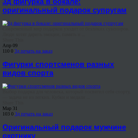
3д фигурка в бокале:
оригинальный подарок супругам
Современный мир подарков уходит от безликих сувениров.
Люди хотят дарить эмоции, память и ...
Share This
Апр
09
110
0
3д печать на заказ
Фигурки спортсменов разных
видов спорта
Выбор подарка для человека, который посвятил себя спорту,
— задача не из легких. Кубки и медали ...
Share This
Мар
31
103
0
3д печать на заказ
Оригинальный подарок мужчине
охотнику