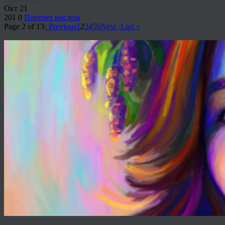
Окт
21
201
0
Портрет маслом
Page 2 of 13
‹ Previous
1
2
3
4
5
6
Next ›
Last »