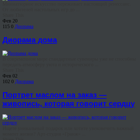
Миниатюрное искусство переживает настоящий ренессанс.
От любителей настольных игр до ...
Share This
Фев
20
115
0
Диорама
Диорама дома
В современном мире стандартные сувениры уже не способны
передать атмосферу уюта и исторического ...
Share This
Фев
02
102
0
Диорама
Портрет маслом на заказ —
живопись, которая говорит сердцу
Ищете уникальный подарок или хотите увековечить важный
момент жизни? Арт-студия «Гранж» ...
Share This